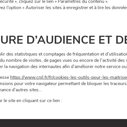
sécurité », cliquez sur le lien « Paramètres du contenu ».
z l’option « Autoriser les sites à enregistrer et à lire les donnée
URE D’AUDIENCE ET DE
tablir des statistiques et comptages de fréquentation et d'utilisat
u nombre de visites, de pages vues ou encore de l'activité des vi
er la navigation des internautes afin d’améliorer notre service 
dresse
https://www.cnil.fr/fr/cookies-les-outils-pour-les-maitrise
xtensions pour votre navigateur permettant de bloquer les traceur
nance d’autres sites…
e site en cliquant sur ce lien :