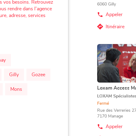
s vos besoins. Retrouvez
6060 Gilly
ous rendre dans l'agence
Appeler
ure, adresse, services
Afficher
le
numéro
Itinéraire
jusqu'au
de
téléphone
point
du
de
point
Appuyer
vente
de
sur
vente
Corner
may
Corner
la
Loxam
Loxam
touche
-
-
ENTRÉE
Gilly
Gozee
Mr
Mr
Bricolage
pour
Bricolage
Gilly
obtenir
Loxam Access M
Point
Mons
Gilly
de
de
LOXAM Spécialiste
plus
vente
Fermé
amples
:
Rue des Verreries 2
informations
7170 Manage
Appeler
Afficher
le