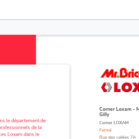
Appuyer
sur
la
touche
ENTRÉE
pour
obtenir
Corner Loxam - M
Point
Gilly
de
de
ans le département de
plus
Corner LOXAM
vente
professionnels de la
amples
:
Fermé
ences Loxam dans le
informations
Rue des vallées 7A