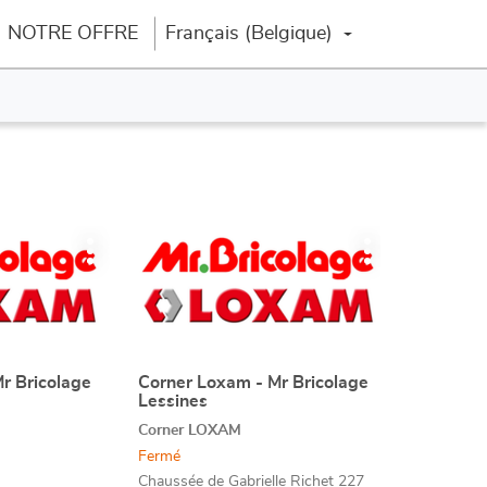
NOTRE OFFRE
Français (Belgique)
Changer la langue
Appuyer
Plus
Plus
sur
d'options
d'options
la
touche
ENTRÉE
pour
obtenir
r Bricolage
Corner Loxam - Mr Bricolage
Point
Lessines
de
de
plus
Corner LOXAM
vente
amples
:
Fermé
informations
Chaussée de Gabrielle Richet 227