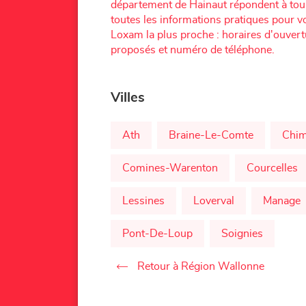
département de Hainaut répondent à tou
toutes les informations pratiques pour v
Loxam la plus proche : horaires d'ouvert
proposés et numéro de téléphone.
Villes
Ath
Braine-Le-Comte
Chi
Comines-Warenton
Courcelles
Lessines
Loverval
Manage
Pont-De-Loup
Soignies
Retour à Région Wallonne