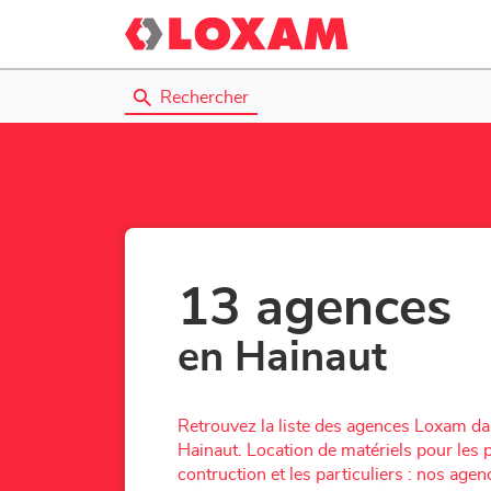
Rechercher
13 agences
en Hainaut
Retrouvez la liste des agences Loxam d
Hainaut. Location de matériels pour les 
contruction et les particuliers : nos ag