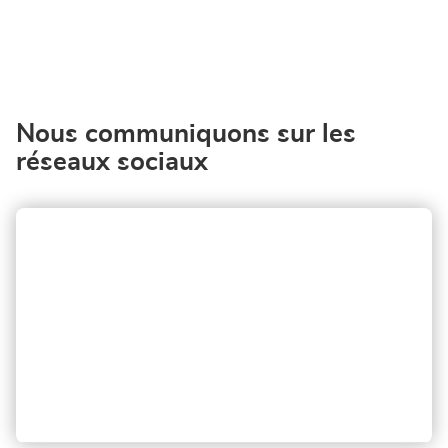
vente
Corner
Loxam
-
Hubo
Ath
Nous communiquons sur les
réseaux sociaux