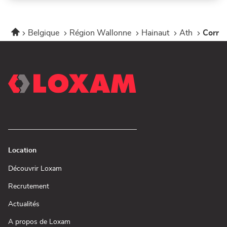
Accueil
Belgique
Région Wallonne
Hainaut
Ath
Corne
Location
(ouvre
Découvrir Loxam
dans
une
(ouvre
Recrutement
nouvelle
dans
fenêtre)
une
(ouvre
Actualités
nouvelle
dans
fenêtre)
une
(ouvre
A propos de Loxam
nouvelle