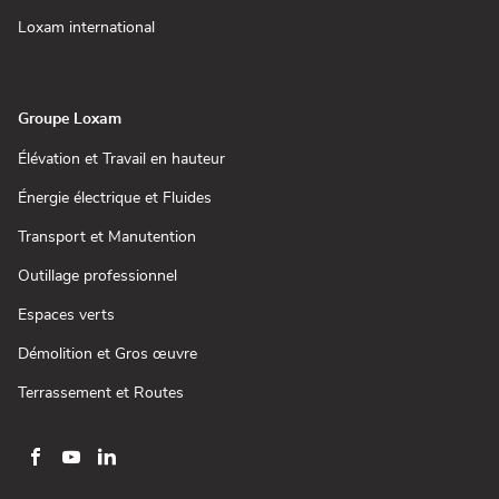
dans
fenêtre)
une
(ouvre
Loxam international
nouvelle
dans
fenêtre)
une
nouvelle
fenêtre)
Groupe Loxam
(ouvre
Élévation et Travail en hauteur
dans
une
(ouvre
Énergie électrique et Fluides
nouvelle
dans
fenêtre)
une
(ouvre
Transport et Manutention
nouvelle
dans
fenêtre)
une
(ouvre
Outillage professionnel
nouvelle
dans
fenêtre)
une
(ouvre
Espaces verts
nouvelle
dans
fenêtre)
une
(ouvre
Démolition et Gros œuvre
nouvelle
dans
fenêtre)
une
(ouvre
Terrassement et Routes
nouvelle
dans
fenêtre)
une
nouvelle
fenêtre)
Aller
Aller
Aller
sur
sur
sur