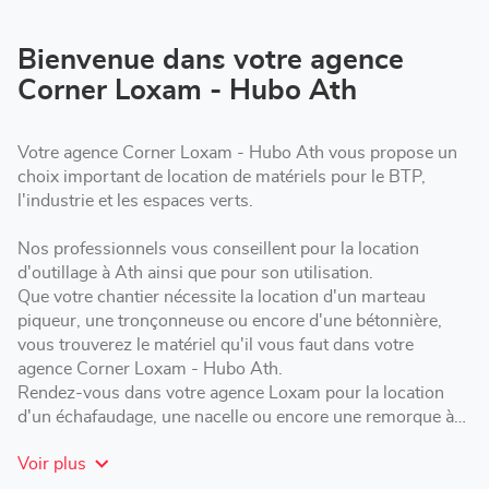
de
vente
Corner
Bienvenue dans votre agence
Loxam
Corner Loxam - Hubo Ath
-
Hubo
Ath
Votre agence Corner Loxam - Hubo Ath vous propose un
choix important de location de matériels pour le BTP,
l'industrie et les espaces verts.
Nos professionnels vous conseillent pour la location
d'outillage à Ath ainsi que pour son utilisation.
Que votre chantier nécessite la location d'un marteau
piqueur, une tronçonneuse ou encore d'une bétonnière,
vous trouverez le matériel qu'il vous faut dans votre
agence Corner Loxam - Hubo Ath.
Rendez-vous dans votre agence Loxam pour la location
d'un échafaudage, une nacelle ou encore une remorque à
Ath.
Voir plus
Pour réservation en ligne : https://hubo.lokisi.rent