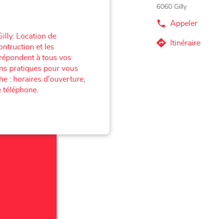
6060 Gilly
Appeler
Afficher
le
illy. Location de
numéro
Itinéraire
ontruction et les
jusqu'au
de
 répondent à tous vos
téléphone
point
du
ons pratiques pour vous
de
point
e : horaires d'ouverture,
vente
de
vente
 téléphone.
Corner
Corner
Loxam
Loxam
-
-
Mr
Mr
Bricolage
Bricolage
Gilly
Gilly