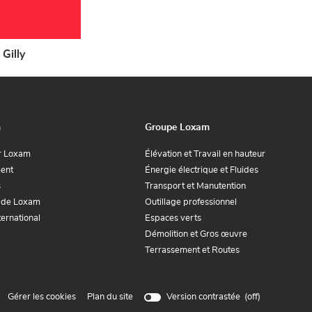
Gilly
n
Groupe Loxam
(ouvre
(ouvre
r Loxam
Élévation et Travail en hauteur
dans
dans
(ouvre
(ouvre
ent
Énergie électrique et Fluides
une
une
dans
dans
nouvelle
nouvelle
(ouvre
(ouvre
s
Transport et Manutention
une
une
fenêtre)
fenêtre)
dans
dans
nouvelle
nouvelle
(ouvre
(ouvre
 de Loxam
Outillage professionnel
une
une
fenêtre)
fenêtre)
dans
dans
nouvelle
nouvelle
(ouvre
(ouvre
ernational
Espaces verts
une
une
fenêtre)
fenêtre)
dans
dans
nouvelle
nouvelle
(ouvre
Démolition et Gros œuvre
une
une
fenêtre)
fenêtre)
dans
nouvelle
nouvelle
(ouvre
Terrassement et Routes
une
fenêtre)
fenêtre)
dans
nouvelle
une
fenêtre)
nouvelle
fenêtre)
(ouvre
Gérer les cookies
Plan du site
Version contrastée (
off
)
dans