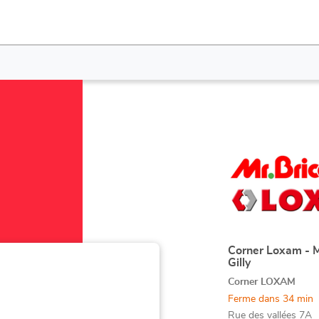
Appuyer
sur
la
touche
ENTRÉE
pour
obtenir
Corner Loxam - M
Point
Gilly
de
de
plus
Corner LOXAM
vente
amples
:
Ferme dans 34 min
informations
Rue des vallées 7A