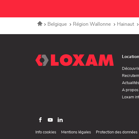
Accueil
Belgique
Région Wallonne
Hainaut
Locatio
Découvri
Recrutem
Actualité
A propos
Loxam int
Aller
Aller
Aller
sur
sur
sur
(ouvre
(ouvre
Info cookies
Mentions légales
Protection des données
la
la
la
dans
dans