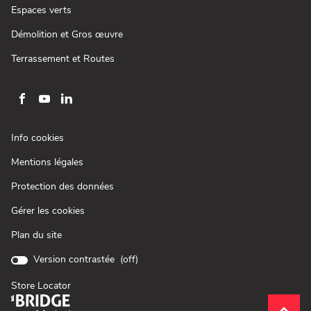
fenêtre)
une
(ouvre
Espaces verts
nouvelle
dans
fenêtre)
une
(ouvre
Démolition et Gros œuvre
nouvelle
dans
fenêtre)
une
(ouvre
Terrassement et Routes
nouvelle
dans
fenêtre)
une
nouvelle
fenêtre)
Aller
Aller
Aller
sur
sur
sur
la
la
la
(ouvre
Info cookies
page
page
page
dans
(ouvre
Mentions légales
une
facebook
youtube
linkedin
dans
nouvelle
de
de
de
(ouvre
Protection des données
une
fenêtre)
Loxam
Loxam
Loxam
dans
nouvelle
Gérer les cookies
une
fenêtre)
nouvelle
Plan du site
fenêtre)
Version contrastée (
off
)
Store Locator
(ouvre
dans