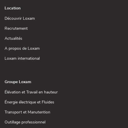
Location
(ouvre
Découvrir Loxam
dans
une
(ouvre
Recrutement
nouvelle
dans
fenêtre)
une
(ouvre
Actualités
nouvelle
dans
fenêtre)
une
(ouvre
A propos de Loxam
nouvelle
dans
fenêtre)
une
(ouvre
Loxam international
nouvelle
dans
fenêtre)
une
nouvelle
fenêtre)
Groupe Loxam
(ouvre
Élévation et Travail en hauteur
dans
une
(ouvre
Énergie électrique et Fluides
nouvelle
dans
fenêtre)
une
(ouvre
Transport et Manutention
nouvelle
dans
fenêtre)
une
(ouvre
Outillage professionnel
nouvelle
dans