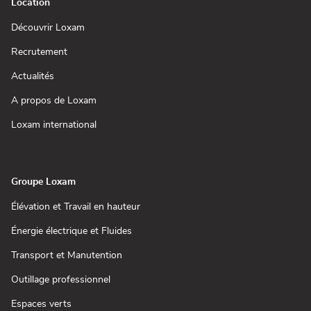
Location
(ouvre
Découvrir Loxam
dans
une
(ouvre
Recrutement
nouvelle
dans
fenêtre)
une
(ouvre
Actualités
nouvelle
dans
fenêtre)
une
(ouvre
A propos de Loxam
nouvelle
dans
fenêtre)
une
(ouvre
Loxam international
nouvelle
dans
fenêtre)
une
nouvelle
fenêtre)
Groupe Loxam
(ouvre
Élévation et Travail en hauteur
dans
une
(ouvre
Énergie électrique et Fluides
nouvelle
dans
fenêtre)
une
(ouvre
Transport et Manutention
nouvelle
dans
fenêtre)
une
(ouvre
Outillage professionnel
nouvelle
dans
fenêtre)
une
(ouvre
Espaces verts