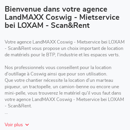
vente
LandMAXX
Bienvenue dans votre agence
Coswig
LandMAXX Coswig - Mietservice
-
Mietservice
bei LOXAM - Scan&Rent
bei
LOXAM
-
Scan&Rent
Votre agence LandMAXX Coswig - Mietservice bei LOXAM
- Scan&Rent vous propose un choix important de location
de matériels pour le BTP, l'industrie et les espaces verts.
Nos professionnels vous conseillent pour la location
d'outillage à Coswig ainsi que pour son utilisation.
Que votre chantier nécessite la location d'un marteau
piqueur, un tractopelle, un camion-benne ou encore une
mini-pelle, vous trouverez le matériel qu'il vous faut dans
votre agence LandMAXX Coswig - Mietservice bei LOXAM
- Scan&Rent.
LandMAXX Coswig - Mietservice bei LOXAM - Scan&Rent
Voir plus
vous propose des formules de location adaptées : courte,