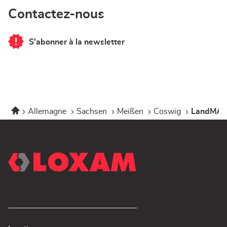
Contactez-nous
S'abonner à la newsletter
du
point
de
vente
LandMAXX
Coswig
-
Mietservice
bei
Accueil
Allemagne
Sachsen
Meißen
Coswig
LandMAXX
LOXAM
-
Scan&Rent