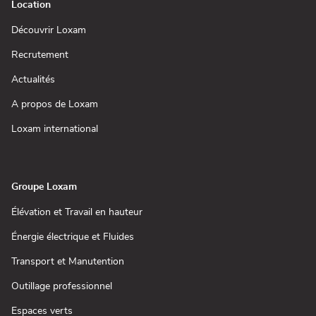
Location
(ouvre
Découvrir Loxam
dans
une
(ouvre
Recrutement
nouvelle
dans
fenêtre)
une
(ouvre
Actualités
nouvelle
dans
fenêtre)
une
(ouvre
A propos de Loxam
nouvelle
dans
fenêtre)
une
(ouvre
Loxam international
nouvelle
dans
fenêtre)
une
nouvelle
fenêtre)
Groupe Loxam
(ouvre
Élévation et Travail en hauteur
dans
une
(ouvre
Énergie électrique et Fluides
nouvelle
dans
fenêtre)
une
(ouvre
Transport et Manutention
nouvelle
dans
fenêtre)
une
(ouvre
Outillage professionnel
nouvelle
dans
fenêtre)
une
(ouvre
Espaces verts