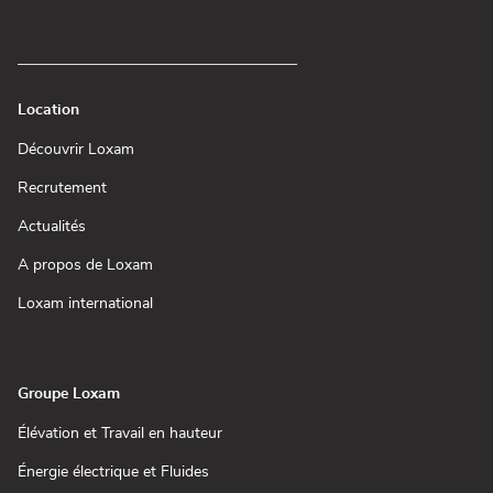
Location
(ouvre
Découvrir Loxam
dans
une
(ouvre
Recrutement
nouvelle
dans
fenêtre)
une
(ouvre
Actualités
nouvelle
dans
fenêtre)
une
(ouvre
A propos de Loxam
nouvelle
dans
fenêtre)
une
(ouvre
Loxam international
nouvelle
dans
fenêtre)
une
nouvelle
fenêtre)
Groupe Loxam
(ouvre
Élévation et Travail en hauteur
dans
une
(ouvre
Énergie électrique et Fluides
nouvelle
dans