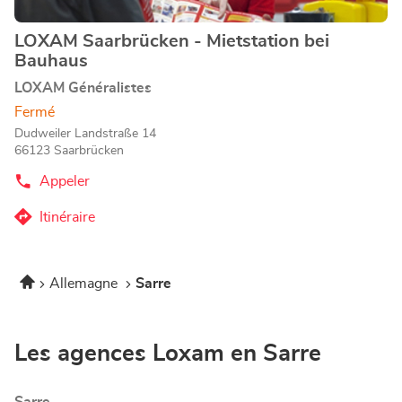
informations
LOXAM Saarbrücken - Mietstation bei
Point
Bauhaus
de
vente
LOXAM Généralistes
:
Fermé
Dudweiler Landstraße 14
66123 Saarbrücken
Appeler
Afficher
le
numéro
Itinéraire
jusqu'au
de
téléphone
point
du
de
point
Accueil
Allemagne
Sarre
vente
de
vente
LOXAM
LOXAM
Saarbrücken
Saarbrücken
-
-
Les agences Loxam en Sarre
Mietstation
Mietstation
bei
bei
Bauhaus