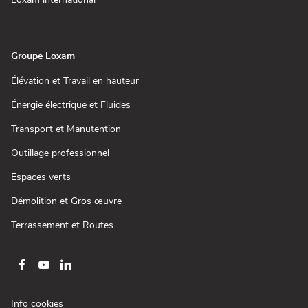
Loxam international
nouvelle
dans
fenêtre)
une
nouvelle
fenêtre)
Groupe Loxam
(ouvre
Élévation et Travail en hauteur
dans
une
(ouvre
Énergie électrique et Fluides
nouvelle
dans
fenêtre)
une
(ouvre
Transport et Manutention
nouvelle
dans
fenêtre)
une
(ouvre
Outillage professionnel
nouvelle
dans
fenêtre)
une
(ouvre
Espaces verts
nouvelle
dans
fenêtre)
une
(ouvre
Démolition et Gros œuvre
nouvelle
dans
fenêtre)
une
(ouvre
Terrassement et Routes
nouvelle
dans
fenêtre)
une
nouvelle
fenêtre)
Aller
Aller
Aller
sur
sur
sur
la
la
la
(ouvre
Info cookies