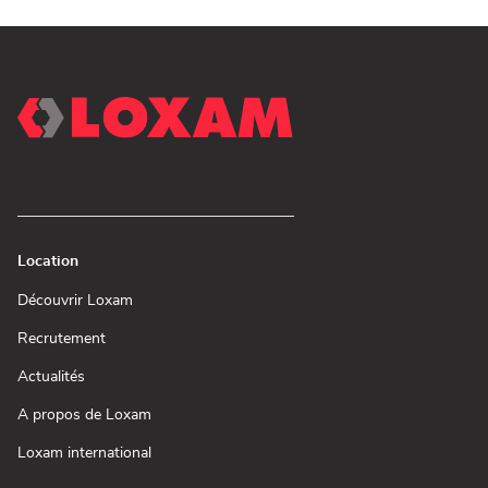
Location
(ouvre
Découvrir Loxam
dans
une
(ouvre
Recrutement
nouvelle
dans
fenêtre)
une
(ouvre
Actualités
nouvelle
dans
fenêtre)
une
(ouvre
A propos de Loxam
nouvelle
dans
fenêtre)
une
(ouvre
Loxam international
nouvelle
dans
fenêtre)
une