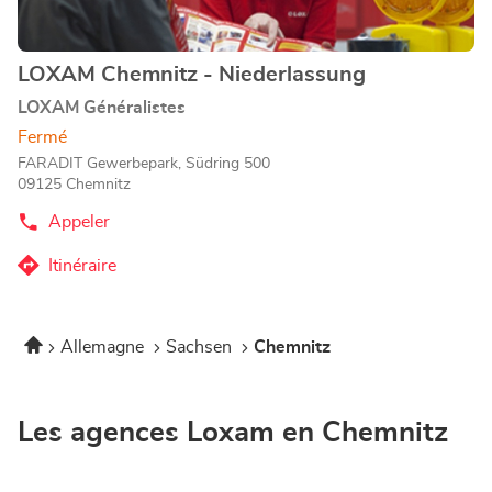
amples
informations
LOXAM Chemnitz - Niederlassung
Point
de
LOXAM Généralistes
vente
Fermé
:
FARADIT Gewerbepark, Südring 500
09125 Chemnitz
Appeler
Afficher
le
numéro
Itinéraire
jusqu'au
de
téléphone
point
du
de
point
Accueil
Allemagne
Sachsen
Chemnitz
vente
de
vente
LOXAM
LOXAM
Chemnitz
Chemnitz
-
-
Les agences Loxam en Chemnitz
Niederlassung
Niederlassung