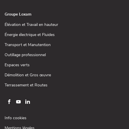
nouvelle
fenêtre)
Groupe Loxam
(ouvre
Élévation et Travail en hauteur
dans
une
(ouvre
Énergie électrique et Fluides
nouvelle
dans
fenêtre)
une
(ouvre
Transport et Manutention
nouvelle
dans
fenêtre)
une
(ouvre
Outillage professionnel
nouvelle
dans
fenêtre)
une
(ouvre
Espaces verts
nouvelle
dans
fenêtre)
une
(ouvre
Démolition et Gros œuvre
nouvelle
dans
fenêtre)
une
(ouvre
Terrassement et Routes
nouvelle
dans
fenêtre)
une
nouvelle
fenêtre)
Aller
Aller
Aller
sur
sur
sur
la
la
la
(ouvre
Info cookies
page
page
page
dans
(ouvre
Mentions légales
une