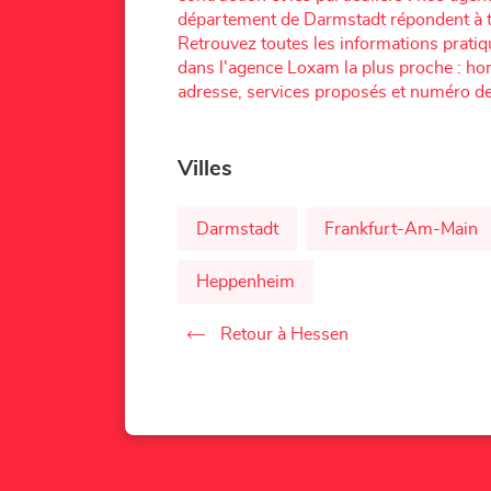
département de Darmstadt répondent à t
Retrouvez toutes les informations prati
dans l'agence Loxam la plus proche : hor
adresse, services proposés et numéro de
Villes
Darmstadt
Frankfurt-Am-Main
Heppenheim
Retour à Hessen