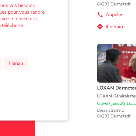
64293 Darmstadt
ous vos besoins.
ques pour vous rendre
Appeler
Afficher
aires d'ouverture,
le
 téléphone.
numéro
Itinéraire
jusqu'au
de
téléphone
point
du
de
point
Appuyer
vente
de
sur
vente
LOXAM
LOXAM
la
Darmstadt
Hanau
Darmstadt
touche
-
-
ENTRÉE
Mietstation
Mietstation
bei
pour
bei
Bauhaus
obtenir
LOXAM Darmsta
Point
Bauhaus
de
de
LOXAM Généraliste
plus
vente
Ouvert jusqu'à 16:3
amples
:
Dieselstraße 1
informations
64293 Darmstadt
Appeler
Afficher
le