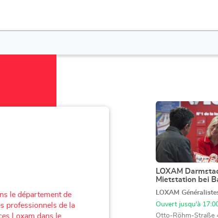
Appuyer
sur
la
touche
ENTRÉE
pour
obtenir
LOXAM Darmstad
Point
Mietstation bei 
de
de
plus
LOXAM Généraliste
vente
ans le département de
amples
:
Ouvert jusqu'à 17:0
s professionnels de la
informations
ences Loxam dans le
Otto-Röhm-Straße 