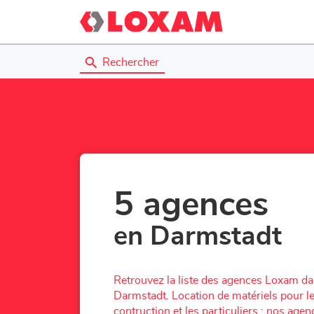
Rechercher
5 agences
en Darmstadt
Retrouvez la liste des agences Loxam d
Darmstadt. Location de matériels pour le
contruction et les particuliers : nos ag