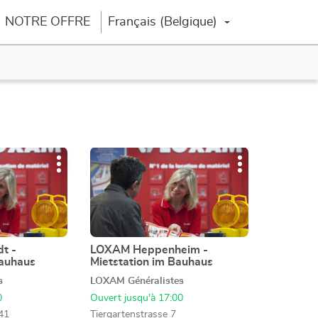
NOTRE OFFRE
Français (Belgique)
Changer la langue
Appuyer
Plus
Plus
sur
d'options
d'options
la
touche
ENTRÉE
pour
obtenir
t -
LOXAM Heppenheim -
Point
Bauhaus
Mietstation im Bauhaus
de
de
plus
s
LOXAM Généralistes
vente
amples
:
0
Ouvert jusqu'à 17:00
informations
41
Tiergartenstrasse 7