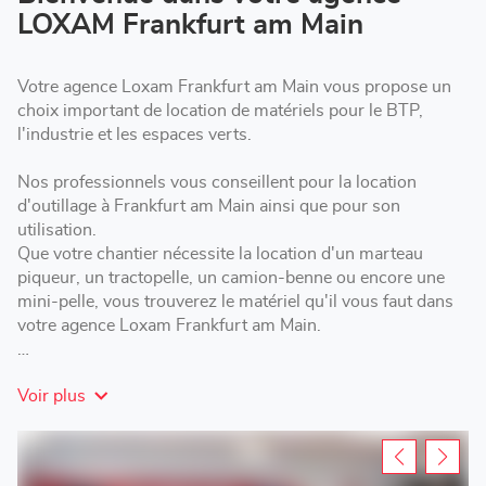
Frankfurt
LOXAM Frankfurt am Main
am
Main
Votre agence Loxam Frankfurt am Main vous propose un
choix important de location de matériels pour le BTP,
l'industrie et les espaces verts.
Nos professionnels vous conseillent pour la location
d'outillage à Frankfurt am Main ainsi que pour son
utilisation.
Que votre chantier nécessite la location d'un marteau
piqueur, un tractopelle, un camion-benne ou encore une
mini-pelle, vous trouverez le matériel qu'il vous faut dans
votre agence Loxam Frankfurt am Main.
Loxam Frankfurt am Main vous propose des formules de
Voir plus
location adaptées : courte, moyenne ou longue durée selon
les besoins de votre chantier.
Rendez-vous dans votre agence Loxam pour la location
d'un échafaudage, une nacelle ou encore une remorque à