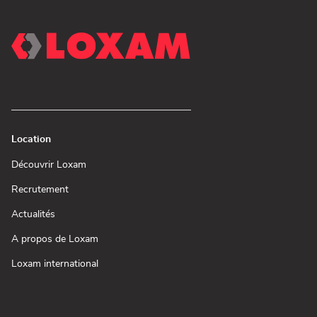
Location
(ouvre
Découvrir Loxam
dans
une
(ouvre
Recrutement
nouvelle
dans
fenêtre)
une
(ouvre
Actualités
nouvelle
dans
fenêtre)
une
(ouvre
A propos de Loxam
nouvelle
dans
fenêtre)
une
(ouvre
Loxam international
nouvelle
dans
fenêtre)
une
nouvelle
fenêtre)