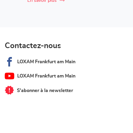
En savoir plus
Contactez-nous
LOXAM Frankfurt am Main
LOXAM Frankfurt am Main
S'abonner à la newsletter
du
point
de
vente
LOXAM
Frankfurt
am
Main