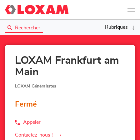
Menu
Rubriques
Rechercher
LOXAM Frankfurt am
Main
LOXAM Généralistes
Fermé
Appeler
Afficher
le
numéro
Contactez-nous !
le
de