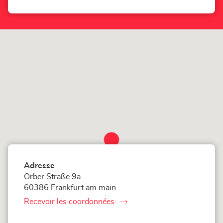
téléphone
point
du
de
point
vente
de
vente
LOXAM
LOXAM
Frankfurt
Frankfurt
am
am
Main
Main
Adresse
Orber Straße 9a
60386 Frankfurt am main
Recevoir les coordonnées
du
point
de