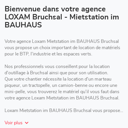
vente
LOXAM
Bienvenue dans votre agence
Bruchsal
LOXAM Bruchsal - Mietstation im
-
Mietstation
BAUHAUS
im
BAUHAUS
Votre agence Loxam Mietstation im BAUHAUS Bruchsal
vous propose un choix important de location de matériels
pour le BTP, l'industrie et les espaces verts.
Nos professionnels vous conseillent pour la location
d'outillage à Bruchsal ainsi que pour son utilisation.
Que votre chantier nécessite la location d'un marteau
piqueur, un tractopelle, un camion-benne ou encore une
mini-pelle, vous trouverez le matériel qu'il vous faut dans
votre agence Loxam Mietstation im BAUHAUS Bruchsal.
Loxam Mietstation im BAUHAUS Bruchsal vous propose
des formules de location adaptées : courte, moyenne ou
Voir plus
longue durée selon les besoins de votre chantier.