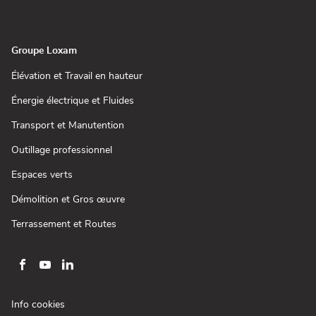
dans
fenêtre)
une
nouvelle
fenêtre)
Groupe Loxam
(ouvre
Élévation et Travail en hauteur
dans
une
(ouvre
Énergie électrique et Fluides
nouvelle
dans
fenêtre)
une
(ouvre
Transport et Manutention
nouvelle
dans
fenêtre)
une
(ouvre
Outillage professionnel
nouvelle
dans
fenêtre)
une
(ouvre
Espaces verts
nouvelle
dans
fenêtre)
une
(ouvre
Démolition et Gros œuvre
nouvelle
dans
fenêtre)
une
(ouvre
Terrassement et Routes
nouvelle
dans
fenêtre)
une
nouvelle
fenêtre)
Aller
Aller
Aller
sur
sur
sur
la
la
la
(ouvre
Info cookies