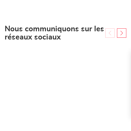
Bruchsal
-
Mietstation
im
BAUHAUS
Nous communiquons sur les
réseaux sociaux