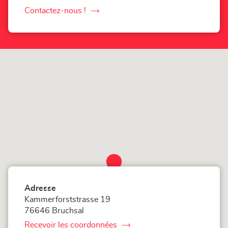
le
numéro
Contactez-nous !
le
de
téléphone
point
du
de
point
vente
de
vente
LOXAM
LOXAM
Bruchsal
Bruchsal
-
-
Mietstation
Mietstation
im
im
BAUHAUS
BAUHAUS
Adresse
Kammerforststrasse 19
76646 Bruchsal
Recevoir les coordonnées