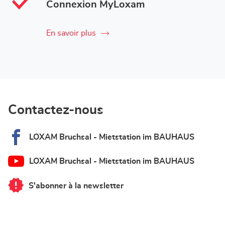
Connexion MyLoxam
En savoir plus
Contactez-nous
LOXAM Bruchsal - Mietstation im BAUHAUS
LOXAM Bruchsal - Mietstation im BAUHAUS
S'abonner à la newsletter
du
point
de
vente
LOXAM