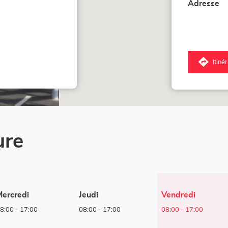
Adresse
Itiné
jus
poi
de
ve
LO
He
-
Mie
ure
im
Ba
Horaires
ercredi
Jeudi
Vendredi
d'ouverture
8:00
-
17:00
08:00
-
17:00
08:00
-
17:00
d'aujourd'hui