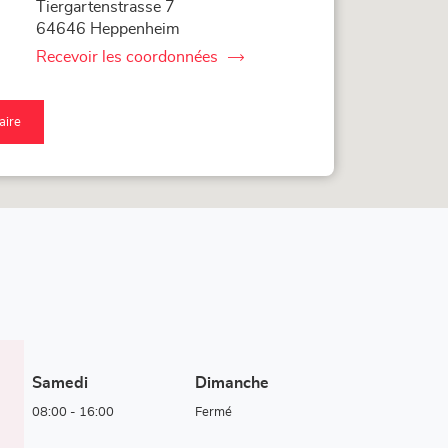
Tiergartenstrasse 7
64646 Heppenheim
Recevoir les coordonnées
du
point
de
vente
raire
LOXAM
qu'au
Heppenheim
nt
-
Mietstation
nte
im
XAM
Bauhaus
ppenheim
tstation
uhaus
Samedi
Dimanche
08:00
-
16:00
Fermé