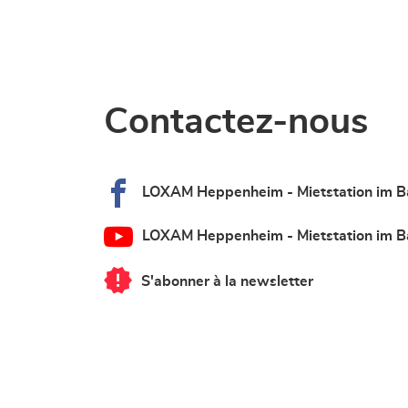
Contactez-nous
LOXAM Heppenheim - Mietstation im 
LOXAM Heppenheim - Mietstation im 
S'abonner à la newsletter
du
point
de
vente
LOXAM
Heppenheim
-
Mietstation
im