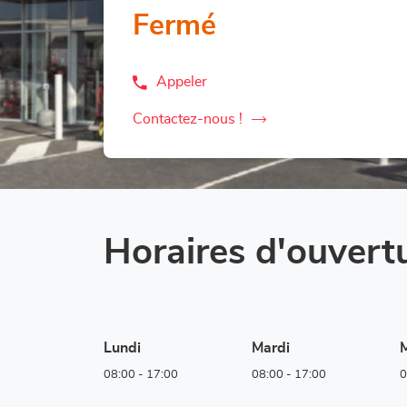
Fermé
Appeler
Afficher
le
numéro
Contactez-nous !
le
de
téléphone
point
du
de
point
vente
de
vente
LOXAM
LOXAM
Heppenheim
Heppenheim
Horaires d'ouvert
-
-
Mietstation
Mietstation
im
im
Bauhaus
Bauhaus
Lundi
Mardi
M
08:00
-
17:00
08:00
-
17:00
0