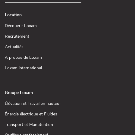
Location
(ouvre
Découvrir Loxam
dans
une
(ouvre
Recrutement
nouvelle
dans
fenêtre)
une
(ouvre
Actualités
nouvelle
dans
fenêtre)
une
(ouvre
A propos de Loxam
nouvelle
dans
fenêtre)
une
(ouvre
Loxam international
nouvelle
dans
fenêtre)
une
nouvelle
fenêtre)
Groupe Loxam
(ouvre
Élévation et Travail en hauteur
dans
une
(ouvre
Énergie électrique et Fluides
nouvelle
dans
fenêtre)
une
(ouvre
Transport et Manutention
nouvelle
dans
fenêtre)
une
(ouvre