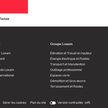
anze
n
Groupe Loxam
(ouvre
(ouvre
r Loxam
Élévation et Travail en hauteur
dans
dans
(ouvre
(ouvre
ent
Énergie électrique et Fluides
une
une
dans
dans
nouvelle
nouvelle
(ouvre
(ouvre
s
Transport et Manutention
une
une
fenêtre)
fenêtre)
dans
dans
nouvelle
nouvelle
(ouvre
(ouvre
 de Loxam
Outillage professionnel
une
une
fenêtre)
fenêtre)
dans
dans
nouvelle
nouvelle
(ouvre
(ouvre
ernational
Espaces verts
une
une
fenêtre)
fenêtre)
dans
dans
nouvelle
nouvelle
(ouvre
Démolition et Gros œuvre
une
une
fenêtre)
fenêtre)
dans
nouvelle
nouvelle
(ouvre
Terrassement et Routes
une
fenêtre)
fenêtre)
dans
nouvelle
une
fenêtre)
nouvelle
fenêtre)
(ouvre
Gérer les cookies
Plan du site
Version contrastée (
off
)
dans