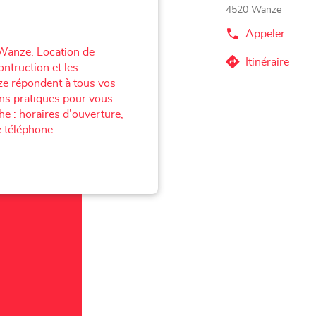
4520 Wanze
Appeler
Afficher
le
 Wanze. Location de
numéro
Itinéraire
ontruction et les
jusqu'au
de
ze répondent à tous vos
téléphone
point
du
ons pratiques pour vous
de
point
e : horaires d'ouverture,
vente
de
vente
 téléphone.
Corner
Corner
Loxam
Loxam
-
-
Hubo
Hubo
Wanze
Wanze