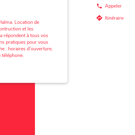
Appeler
Afficher
le
numéro
Itinéraire
jusqu'au
Halma. Location de
de
téléphone
point
ontruction et les
du
de
a répondent à tous vos
point
vente
de
ons pratiques pour vous
vente
Corner
e : horaires d'ouverture,
Corner
Loxam
 téléphone.
Loxam
-
-
Mr
Mr
Bricolage
Bricolage
Wellin
Wellin