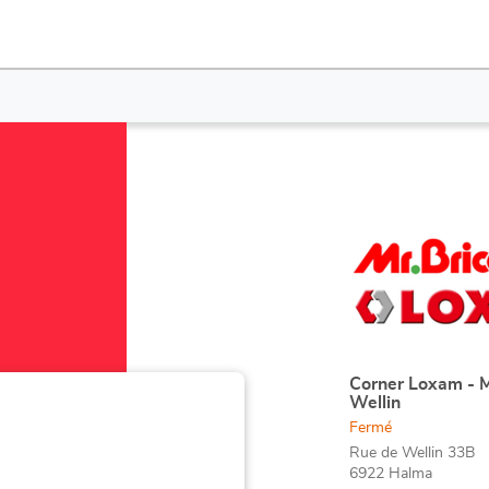
Appuyer
sur
la
touche
ENTRÉE
pour
obtenir
Corner Loxam - M
Point
Wellin
de
de
Fermé
plus
vente
amples
Rue de Wellin 33B
:
6922 Halma
informations