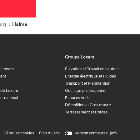
urg
Halma
n
Groupe Loxam
(ouvre
(ouvre
r Loxam
Élévation et Travail en hauteur
dans
dans
(ouvre
(ouvre
ent
Énergie électrique et Fluides
une
une
dans
dans
nouvelle
nouvelle
(ouvre
(ouvre
s
Transport et Manutention
une
une
fenêtre)
fenêtre)
dans
dans
nouvelle
nouvelle
(ouvre
(ouvre
 de Loxam
Outillage professionnel
une
une
fenêtre)
fenêtre)
dans
dans
nouvelle
nouvelle
(ouvre
(ouvre
ernational
Espaces verts
une
une
fenêtre)
fenêtre)
dans
dans
nouvelle
nouvelle
(ouvre
Démolition et Gros œuvre
une
une
fenêtre)
fenêtre)
dans
nouvelle
nouvelle
(ouvre
Terrassement et Routes
une
fenêtre)
fenêtre)
dans
nouvelle
une
fenêtre)
nouvelle
fenêtre)
(ouvre
Gérer les cookies
Plan du site
Version contrastée (
off
)
dans