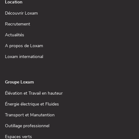
Location
(ouvre
Découvrir Loxam
dans
une
(ouvre
Recrutement
nouvelle
dans
fenêtre)
une
(ouvre
Actualités
nouvelle
dans
fenêtre)
une
(ouvre
A propos de Loxam
nouvelle
dans
fenêtre)
une
(ouvre
Loxam international
nouvelle
dans
fenêtre)
une
nouvelle
fenêtre)
Groupe Loxam
(ouvre
Élévation et Travail en hauteur
dans
une
(ouvre
Énergie électrique et Fluides
nouvelle
dans
fenêtre)
une
(ouvre
Transport et Manutention
nouvelle
dans
fenêtre)
une
(ouvre
Outillage professionnel
nouvelle
dans
fenêtre)
une
(ouvre
Espaces verts