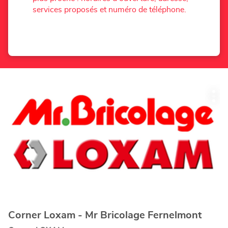
services proposés et numéro de téléphone.
Appuyer
Plu
sur
d'op
la
touche
ENTRÉE
pour
obtenir
de
plus
amples
informations
Corner Loxam - Mr Bricolage Fernelmont
Point
de