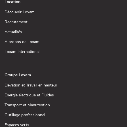
Location
(ouvre
Découvrir Loxam
dans
une
(ouvre
Recrutement
nouvelle
dans
fenêtre)
une
(ouvre
Actualités
nouvelle
dans
fenêtre)
une
(ouvre
A propos de Loxam
nouvelle
dans
fenêtre)
une
(ouvre
Loxam international
nouvelle
dans
fenêtre)
une
nouvelle
fenêtre)
Groupe Loxam
(ouvre
Élévation et Travail en hauteur
dans
une
(ouvre
Énergie électrique et Fluides
nouvelle
dans
fenêtre)
une
(ouvre
Transport et Manutention
nouvelle
dans
fenêtre)
une
(ouvre
Outillage professionnel
nouvelle
dans
fenêtre)
une
(ouvre
Espaces verts