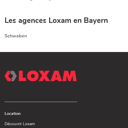
vente
LOXAM
LOXAM
Augsburg
Augsburg
-
-
Les agences Loxam en Bayern
Mietstation
Mietstation
bei
bei
Bauhaus
Schwaben
Bauhaus
Location
(ouvre
Découvrir Loxam
dans