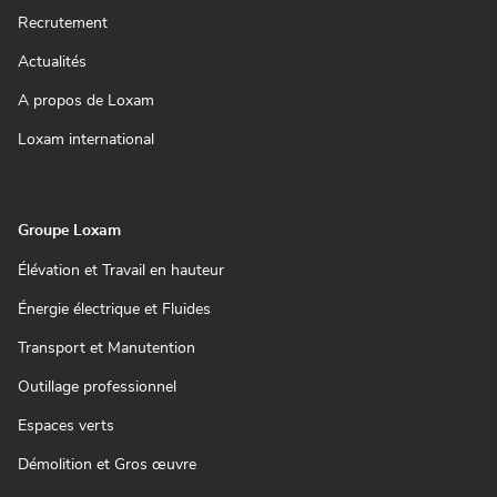
une
(ouvre
Recrutement
nouvelle
dans
fenêtre)
une
(ouvre
Actualités
nouvelle
dans
fenêtre)
une
(ouvre
A propos de Loxam
nouvelle
dans
fenêtre)
une
(ouvre
Loxam international
nouvelle
dans
fenêtre)
une
nouvelle
fenêtre)
Groupe Loxam
(ouvre
Élévation et Travail en hauteur
dans
une
(ouvre
Énergie électrique et Fluides
nouvelle
dans
fenêtre)
une
(ouvre
Transport et Manutention
nouvelle
dans
fenêtre)
une
(ouvre
Outillage professionnel
nouvelle
dans
fenêtre)
une
(ouvre
Espaces verts
nouvelle
dans
fenêtre)
une
(ouvre
Démolition et Gros œuvre
nouvelle
dans
fenêtre)