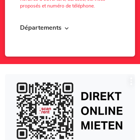
proposés et numéro de téléphone.
Départements
Appuyer
Plu
sur
d'op
la
touche
ENTRÉE
pour
obtenir
de
plus
amples