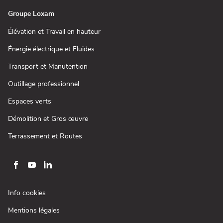
fenêtre)
Groupe Loxam
(ouvre
Élévation et Travail en hauteur
dans
une
(ouvre
Énergie électrique et Fluides
nouvelle
dans
fenêtre)
une
(ouvre
Transport et Manutention
nouvelle
dans
fenêtre)
une
(ouvre
Outillage professionnel
nouvelle
dans
fenêtre)
une
(ouvre
Espaces verts
nouvelle
dans
fenêtre)
une
(ouvre
Démolition et Gros œuvre
nouvelle
dans
fenêtre)
une
(ouvre
Terrassement et Routes
nouvelle
dans
fenêtre)
une
nouvelle
fenêtre)
Aller
Aller
Aller
sur
sur
sur
la
la
la
(ouvre
Info cookies
page
page
page
dans
(ouvre
Mentions légales
une
facebook
youtube
linkedin
dans
nouvelle