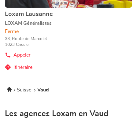
informations
Loxam Lausanne
Point
de
LOXAM Généralistes
vente
Fermé
:
33, Route de Marcolet
1023 Crissier
Appeler
Afficher
le
numéro
Itinéraire
jusqu'au
de
téléphone
point
du
de
point
Accueil
Suisse
Vaud
vente
de
vente
Loxam
Loxam
Lausanne
Lausanne
Les agences Loxam en Vaud