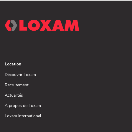
Location
(ouvre
Découvrir Loxam
dans
une
(ouvre
Recrutement
nouvelle
dans
fenêtre)
une
(ouvre
Actualités
nouvelle
dans
fenêtre)
une
(ouvre
A propos de Loxam
nouvelle
dans
fenêtre)
une
(ouvre
Loxam international
nouvelle
dans
fenêtre)
une
nouvelle