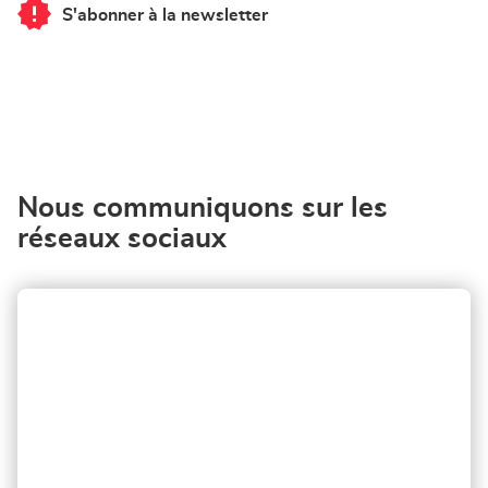
S'abonner à la newsletter
du
point
de
vente
Corner
Loxam
-
Mr
Bricolage
Braine
L'Alleud
Nous communiquons sur les
réseaux sociaux