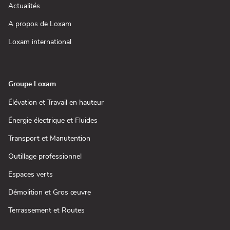
fenêtre)
une
(ouvre
Actualités
nouvelle
dans
fenêtre)
une
(ouvre
A propos de Loxam
nouvelle
dans
fenêtre)
une
(ouvre
Loxam international
nouvelle
dans
fenêtre)
une
nouvelle
fenêtre)
Groupe Loxam
(ouvre
Élévation et Travail en hauteur
dans
une
(ouvre
Énergie électrique et Fluides
nouvelle
dans
fenêtre)
une
(ouvre
Transport et Manutention
nouvelle
dans
fenêtre)
une
(ouvre
Outillage professionnel
nouvelle
dans
fenêtre)
une
(ouvre
Espaces verts
nouvelle
dans
fenêtre)
une
(ouvre
Démolition et Gros œuvre
nouvelle
dans
fenêtre)
une
(ouvre
Terrassement et Routes
nouvelle
dans
fenêtre)
une