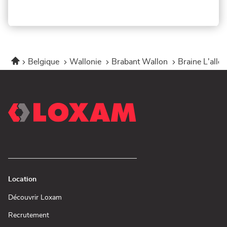
Accueil
Belgique
Wallonie
Brabant Wallon
Braine L'alle
Location
(ouvre
Découvrir Loxam
dans
une
(ouvre
Recrutement
nouvelle
dans