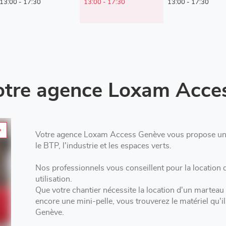
d'aujourd'hui
13:00
-
17:30
13:00
-
17:30
13:00
-
17:30
otre agence Loxam Acce
Votre agence Loxam Access Genève vous propose un c
le BTP, l'industrie et les espaces verts.
Nos professionnels vous conseillent pour la location d'outillage à Satigny a
utilisation.
Que votre chantier nécessite la location d'un marteau
encore une mini-pelle, vous trouverez le matériel qu
Genève.