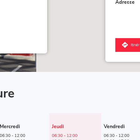
Adresse
Itiné
jus
poi
de
ve
Lo
Ac
Ge
ure
Horaires
Mercredi
Jeudi
Vendredi
d'ouverture
06:30
-
12:00
06:30
-
12:00
06:30
-
12:00