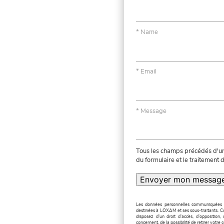
Name
Email
Message
Tous les champs précédés d'une
du formulaire et le traitement
Envoyer mon messag
Les données personnelles communiquées ne
destinées à LOXAM et ses sous-traitants. Co
disposez d'un droit d'accès, d'opposition,
concernent, de la possibilité de retirer vot