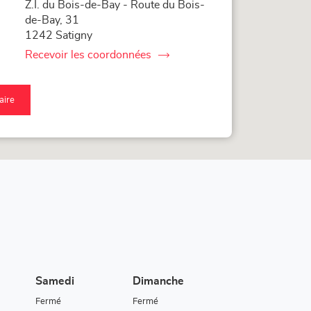
Z.I. du Bois-de-Bay - Route du Bois-
de-Bay, 31
1242 Satigny
Recevoir les coordonnées
du
point
de
vente
raire
Loxam
qu'au
Access
nt
Genève
nte
xam
cess
nève
Samedi
Dimanche
Fermé
Fermé