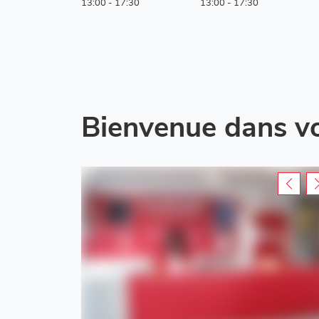
13:00
-
17:30
13:00
-
17:30
Bienvenue dans v