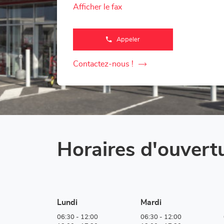
Afficher le fax
Appeler
Afficher
le
numéro
de
Contactez-nous !
le
téléphone
du
point
point
de
de
vente
Loxam
vente
Access
Loxam
Genève
Access
Genève
Horaires d'ouvert
Lundi
Mardi
06:30
-
12:00
06:30
-
12:00