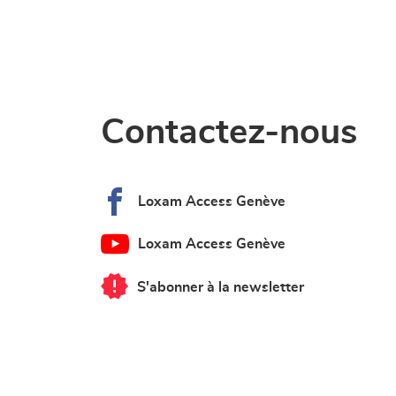
Contactez-nous
Loxam Access Genève
Loxam Access Genève
S'abonner à la newsletter
du
point
de
vente
Loxam
Access
Genève