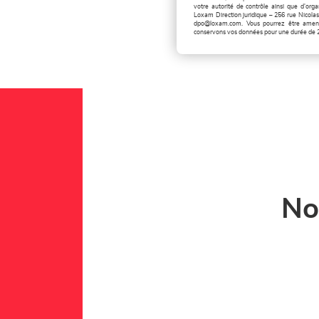
votre autorité de contrôle ainsi que d'org
Loxam Direction juridique – 256 rue Nicolas
dpo@loxam.com
. Vous pourrez être amené 
conservons vos données pour une durée de 
No