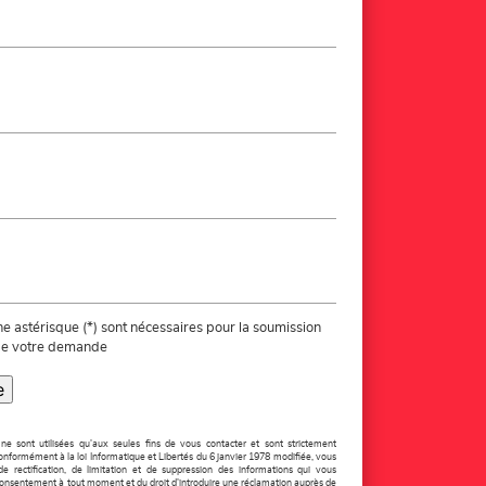
 astérisque (*) sont nécessaires pour la soumission
 de votre demande
e
 sont utilisées qu'aux seules fins de vous contacter et sont strictement
nformément à la loi Informatique et Libertés du 6 janvier 1978 modifiée, vous
 de rectification, de limitation et de suppression des informations qui vous
re consentement à tout moment et du droit d'introduire une réclamation auprès de