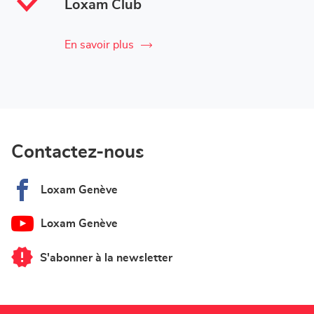
Loxam Club
En savoir plus
Contactez-nous
Loxam Genève
Loxam Genève
S'abonner à la newsletter
du
point
de
vente
Loxam