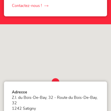
numéro
de
Contactez-nous !
le
téléphone
du
point
point
de
de
vente
Loxam
vente
Genève
Loxam
Genève
Adresse
Z.I. du Bois-De-Bay, 32 - Route du Bois-De-Bay,
32
1242 Satigny