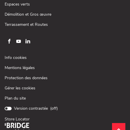
fenêtre)
une
(ouvre
Espaces verts
nouvelle
dans
fenêtre)
une
(ouvre
Démolition et Gros œuvre
nouvelle
dans
fenêtre)
une
(ouvre
Terrassement et Routes
nouvelle
dans
fenêtre)
une
nouvelle
fenêtre)
Aller
Aller
Aller
sur
sur
sur
la
la
la
(ouvre
Info cookies
page
page
page
dans
(ouvre
Mentions légales
une
facebook
youtube
linkedin
dans
nouvelle
de
de
de
(ouvre
Protection des données
une
fenêtre)
Loxam
Loxam
Loxam
dans
nouvelle
Gérer les cookies
une
fenêtre)
nouvelle
Plan du site
fenêtre)
Version contrastée (
off
)
Store Locator
(ouvre
dans