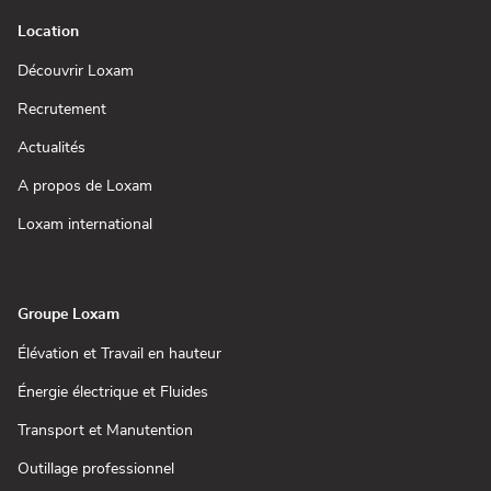
Location
(ouvre
Découvrir Loxam
dans
une
(ouvre
Recrutement
nouvelle
dans
fenêtre)
une
(ouvre
Actualités
nouvelle
dans
fenêtre)
une
(ouvre
A propos de Loxam
nouvelle
dans
fenêtre)
une
(ouvre
Loxam international
nouvelle
dans
fenêtre)
une
nouvelle
fenêtre)
Groupe Loxam
(ouvre
Élévation et Travail en hauteur
dans
une
(ouvre
Énergie électrique et Fluides
nouvelle
dans
fenêtre)
une
(ouvre
Transport et Manutention
nouvelle
dans
fenêtre)
une
(ouvre
Outillage professionnel
nouvelle
dans