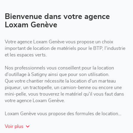
point
de
vente
Loxam
Bienvenue dans votre agence
Genève
Loxam Genève
Votre agence Loxam Genève vous propose un choix
important de location de matériels pour le BTP, l'industrie
et les espaces verts.
Nos professionnels vous conseillent pour la location
d'outillage à Satigny ainsi que pour son utilisation.
Que votre chantier nécessite la location d'un marteau
piqueur, un tractopelle, un camion-benne ou encore une
mini-pelle, vous trouverez le matériel qu'il vous faut dans
votre agence Loxam Genève.
Loxam Genève vous propose des formules de location
adaptées : courte, moyenne ou longue durée selon les
Voir plus
besoins de votre chantier.