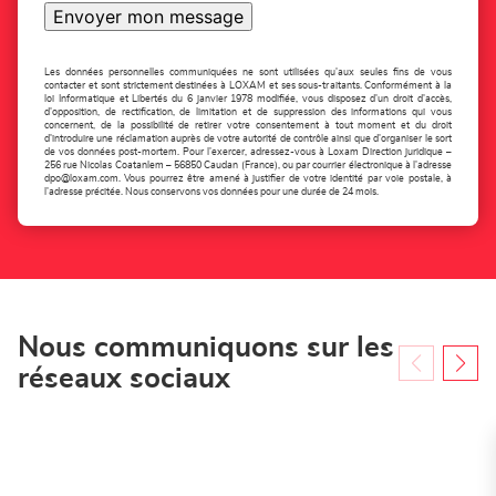
Envoyer mon message
Les données personnelles communiquées ne sont utilisées qu'aux seules fins de vous
contacter et sont strictement destinées à LOXAM et ses sous-traitants. Conformément à la
loi Informatique et Libertés du 6 janvier 1978 modifiée, vous disposez d'un droit d'accès,
d'opposition, de rectification, de limitation et de suppression des informations qui vous
concernent, de la possibilité de retirer votre consentement à tout moment et du droit
d'introduire une réclamation auprès de votre autorité de contrôle ainsi que d'organiser le sort
de vos données post-mortem. Pour l'exercer, adressez-vous à Loxam Direction juridique –
256 rue Nicolas Coatanlem – 56850 Caudan (France), ou par courrier électronique à l'adresse
dpo@loxam.com
. Vous pourrez être amené à justifier de votre identité par voie postale, à
l'adresse précitée. Nous conservons vos données pour une durée de 24 mois.
Nous communiquons sur les
réseaux sociaux