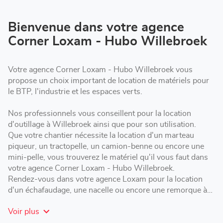
de
vente
Corner
Bienvenue dans votre agence
Loxam
Corner Loxam - Hubo Willebroek
-
Hubo
Willebroek
Votre agence Corner Loxam - Hubo Willebroek vous
propose un choix important de location de matériels pour
le BTP, l'industrie et les espaces verts.
Nos professionnels vous conseillent pour la location
d'outillage à Willebroek ainsi que pour son utilisation.
Que votre chantier nécessite la location d'un marteau
piqueur, un tractopelle, un camion-benne ou encore une
mini-pelle, vous trouverez le matériel qu'il vous faut dans
votre agence Corner Loxam - Hubo Willebroek.
Rendez-vous dans votre agence Loxam pour la location
d'un échafaudage, une nacelle ou encore une remorque à
Willebroek.
Voir plus
Pour réservation en ligne : https://hubo.lokisi.rent