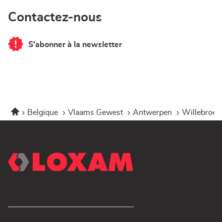
Contactez-nous
S'abonner à la newsletter
du
point
de
vente
Corner
Loxam
-
Hubo
Willebroek
Accueil
Belgique
Vlaams Gewest
Antwerpen
Willebroe