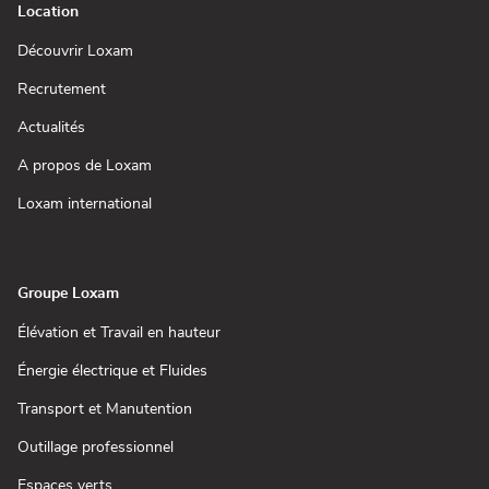
Location
(ouvre
Découvrir Loxam
dans
une
(ouvre
Recrutement
nouvelle
dans
fenêtre)
une
(ouvre
Actualités
nouvelle
dans
fenêtre)
une
(ouvre
A propos de Loxam
nouvelle
dans
fenêtre)
une
(ouvre
Loxam international
nouvelle
dans
fenêtre)
une
nouvelle
fenêtre)
Groupe Loxam
(ouvre
Élévation et Travail en hauteur
dans
une
(ouvre
Énergie électrique et Fluides
nouvelle
dans
fenêtre)
une
(ouvre
Transport et Manutention
nouvelle
dans
fenêtre)
une
(ouvre
Outillage professionnel
nouvelle
dans
fenêtre)
une
(ouvre
Espaces verts