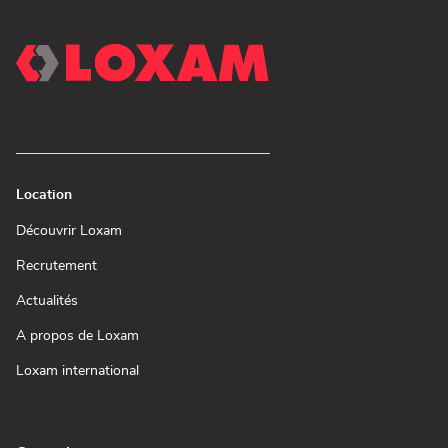
Location
(ouvre
Découvrir Loxam
dans
une
(ouvre
Recrutement
nouvelle
dans
fenêtre)
une
(ouvre
Actualités
nouvelle
dans
fenêtre)
une
(ouvre
A propos de Loxam
nouvelle
dans
fenêtre)
une
(ouvre
Loxam international
nouvelle
dans
fenêtre)
une
nouvelle
fenêtre)