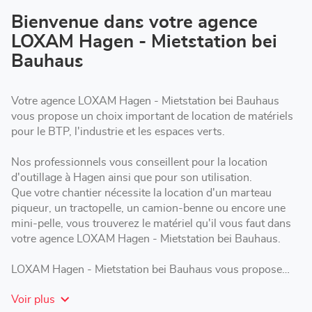
vente
LOXAM
Bienvenue dans votre agence
Hagen
LOXAM Hagen - Mietstation bei
-
Mietstation
Bauhaus
bei
Bauhaus
Votre agence LOXAM Hagen - Mietstation bei Bauhaus
vous propose un choix important de location de matériels
pour le BTP, l'industrie et les espaces verts.
Nos professionnels vous conseillent pour la location
d'outillage à Hagen ainsi que pour son utilisation.
Que votre chantier nécessite la location d'un marteau
piqueur, un tractopelle, un camion-benne ou encore une
mini-pelle, vous trouverez le matériel qu'il vous faut dans
votre agence LOXAM Hagen - Mietstation bei Bauhaus.
LOXAM Hagen - Mietstation bei Bauhaus vous propose
des formules de location adaptées : courte, moyenne ou
Voir plus
longue durée selon les besoins de votre chantier.