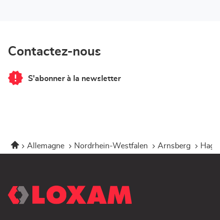
Contactez-nous
S'abonner à la newsletter
du
point
de
vente
LOXAM
Hagen
-
Mietstation
bei
Accueil
Allemagne
Nordrhein-Westfalen
Arnsberg
Hage
Bauhaus