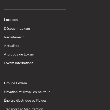
Location
(ouvre
Découvrir Loxam
dans
une
(ouvre
Recrutement
nouvelle
dans
fenêtre)
une
(ouvre
Actualités
nouvelle
dans
fenêtre)
une
(ouvre
A propos de Loxam
nouvelle
dans
fenêtre)
une
(ouvre
Loxam international
nouvelle
dans
fenêtre)
une
nouvelle
fenêtre)
Groupe Loxam
(ouvre
Élévation et Travail en hauteur
dans
une
(ouvre
Énergie électrique et Fluides
nouvelle
dans
fenêtre)
une
(ouvre
Transport et Manutention