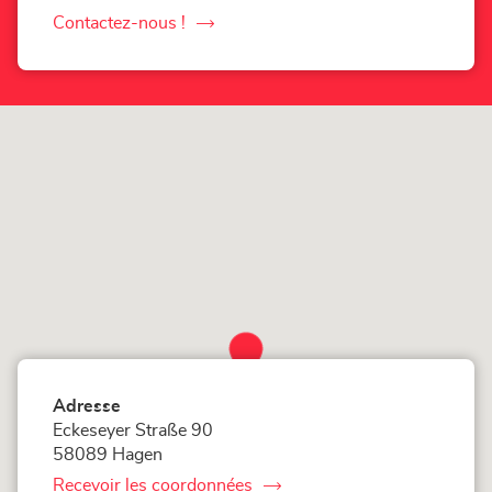
le
numéro
Contactez-nous !
le
de
téléphone
point
du
de
point
vente
de
vente
LOXAM
LOXAM
Hagen
Hagen
-
-
Mietstation
Mietstation
bei
bei
Bauhaus
Bauhaus
Adresse
Eckeseyer Straße 90
58089 Hagen
Recevoir les coordonnées