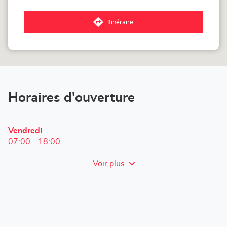
point
de
vente
Itinéraire
Corner
jusqu'au
Loxam
point
-
de
Plafomat
vente
Oudenaarde
Corner
Loxam
-
Plafomat
Horaires d'ouverture
Oudenaarde
Horaires
Vendredi
d'ouverture
07:00
-
18:00
d'aujourd'hui
Voir plus
et
les
horaires
d'ouverture
du
point
de
vente