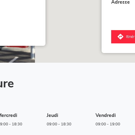
Adresse
Itiné
jus
poi
de
ve
Co
Lo
-
Hu
ure
He
ercredi
Jeudi
Vendredi
9:00
-
18:30
09:00
-
18:30
09:00
-
19:00