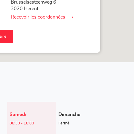
Brusselsesteenweg 6
3020 Herent
Recevoir les coordonnées
du
point
de
vente
raire
Corner
qu'au
Loxam
nt
-
Hubo
nte
Herent
rner
xam
bo
rent
Horaires
Samedi
Dimanche
d'ouverture
08:30
-
18:00
Fermé
d'aujourd'hui