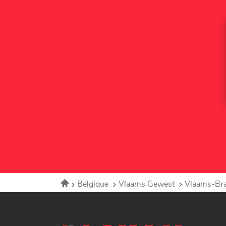
Accueil
Belgique
Vlaams Gewest
Vlaams-Br