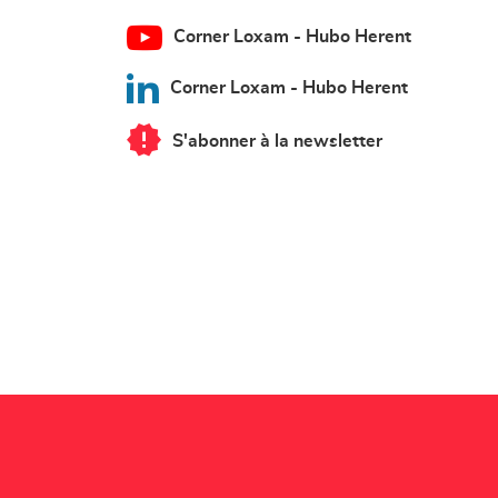
Corner Loxam - Hubo Herent
Corner Loxam - Hubo Herent
S'abonner à la newsletter
du
point
de
vente
Corner
Loxam
-
Hubo
Herent