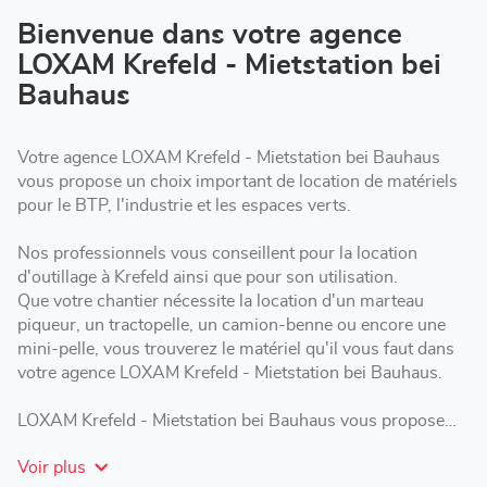
vente
LOXAM
Bienvenue dans votre agence
Krefeld
LOXAM Krefeld - Mietstation bei
-
Mietstation
Bauhaus
bei
Bauhaus
Votre agence LOXAM Krefeld - Mietstation bei Bauhaus
vous propose un choix important de location de matériels
pour le BTP, l'industrie et les espaces verts.
Nos professionnels vous conseillent pour la location
d'outillage à Krefeld ainsi que pour son utilisation.
Que votre chantier nécessite la location d'un marteau
piqueur, un tractopelle, un camion-benne ou encore une
mini-pelle, vous trouverez le matériel qu'il vous faut dans
votre agence LOXAM Krefeld - Mietstation bei Bauhaus.
LOXAM Krefeld - Mietstation bei Bauhaus vous propose
des formules de location adaptées : courte, moyenne ou
Voir plus
longue durée selon les besoins de votre chantier.