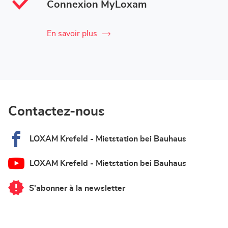
Connexion MyLoxam
En savoir plus
Contactez-nous
LOXAM Krefeld - Mietstation bei Bauhaus
LOXAM Krefeld - Mietstation bei Bauhaus
S'abonner à la newsletter
du
point
de
vente
LOXAM