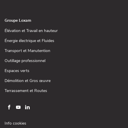
dans
fenêtre)
une
nouvelle
fenêtre)
Groupe Loxam
(ouvre
Élévation et Travail en hauteur
dans
une
(ouvre
Énergie électrique et Fluides
nouvelle
dans
fenêtre)
une
(ouvre
Transport et Manutention
nouvelle
dans
fenêtre)
une
(ouvre
Outillage professionnel
nouvelle
dans
fenêtre)
une
(ouvre
Espaces verts
nouvelle
dans
fenêtre)
une
(ouvre
Démolition et Gros œuvre
nouvelle
dans
fenêtre)
une
(ouvre
Terrassement et Routes
nouvelle
dans
fenêtre)
une
nouvelle
fenêtre)
Aller
Aller
Aller
sur
sur
sur
la
la
la
(ouvre
Info cookies