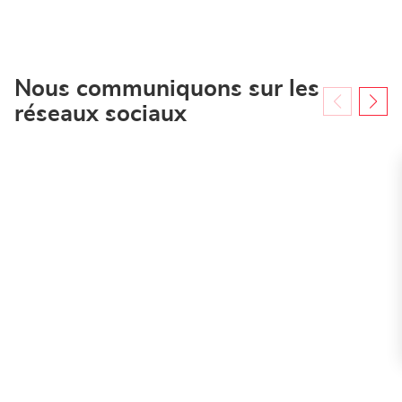
Krefeld
-
Mietstation
bei
Bauhaus
Nous communiquons sur les
réseaux sociaux