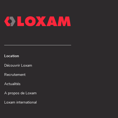
Location
(ouvre
Découvrir Loxam
dans
une
(ouvre
Recrutement
nouvelle
dans
fenêtre)
une
(ouvre
Actualités
nouvelle
dans
fenêtre)
une
(ouvre
A propos de Loxam
nouvelle
dans
fenêtre)
une
(ouvre
Loxam international
nouvelle
dans
fenêtre)
une
nouvelle