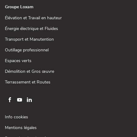
fenêtre)
Groupe Loxam
(ouvre
Élévation et Travail en hauteur
dans
une
(ouvre
Énergie électrique et Fluides
nouvelle
dans
fenêtre)
une
(ouvre
Transport et Manutention
nouvelle
dans
fenêtre)
une
(ouvre
Outillage professionnel
nouvelle
dans
fenêtre)
une
(ouvre
Espaces verts
nouvelle
dans
fenêtre)
une
(ouvre
Démolition et Gros œuvre
nouvelle
dans
fenêtre)
une
(ouvre
Terrassement et Routes
nouvelle
dans
fenêtre)
une
nouvelle
fenêtre)
Aller
Aller
Aller
sur
sur
sur
la
la
la
(ouvre
Info cookies
page
page
page
dans
(ouvre
Mentions légales
une
facebook
youtube
linkedin
dans
nouvelle
de
de
de