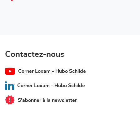
Contactez-nous
Corner Loxam - Hubo Schilde
Corner Loxam - Hubo Schilde
S'abonner à la newsletter
du
point
de
vente
Corner
Loxam
-
Hubo