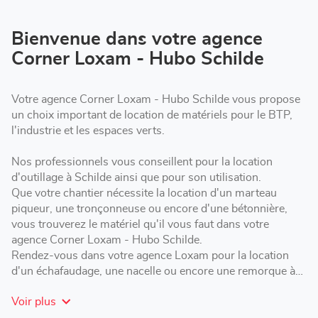
de
vente
Corner
Bienvenue dans votre agence
Loxam
Corner Loxam - Hubo Schilde
-
Hubo
Schilde
Votre agence Corner Loxam - Hubo Schilde vous propose
un choix important de location de matériels pour le BTP,
l'industrie et les espaces verts.
Nos professionnels vous conseillent pour la location
d'outillage à Schilde ainsi que pour son utilisation.
Que votre chantier nécessite la location d'un marteau
piqueur, une tronçonneuse ou encore d'une bétonnière,
vous trouverez le matériel qu'il vous faut dans votre
agence Corner Loxam - Hubo Schilde.
Rendez-vous dans votre agence Loxam pour la location
d'un échafaudage, une nacelle ou encore une remorque à
Schilde.
Voir plus
Pour réservation en ligne : https://hubo.lokisi.rent